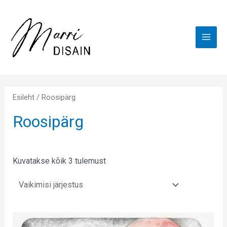
Skip
MAI
to
ME
content
Esileht
/ Roosipärg
Roosipärg
Kuvatakse kõik 3 tulemust